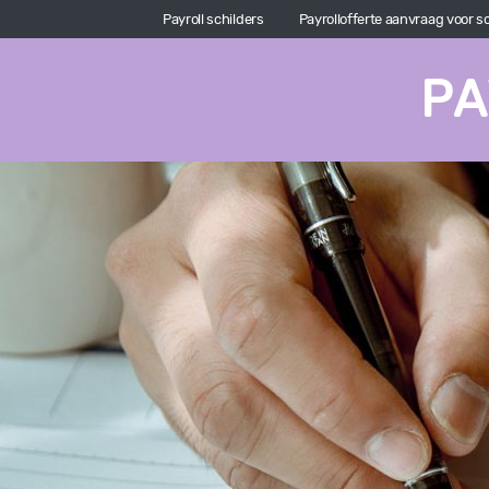
Payroll schilders
Payrollofferte aanvraag voor s
PA